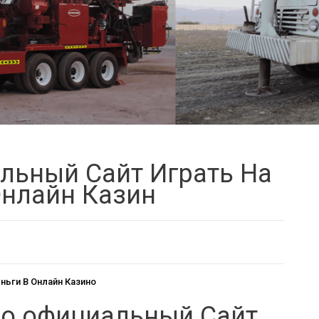
альный Сайт Играть На
Онлайн Казин
ньги В Онлайн Казино
но официальный Сайт