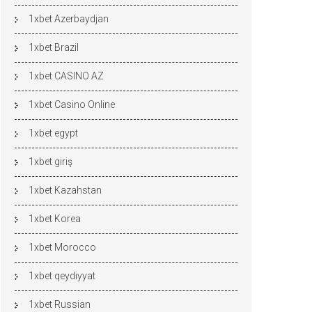
1xbet Azerbaydjan
1xbet Brazil
1xbet CASINO AZ
1xbet Casino Online
1xbet egypt
1xbet giriş
1xbet Kazahstan
1xbet Korea
1xbet Morocco
1xbet qeydiyyat
1xbet Russian