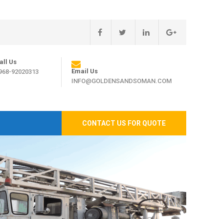
all Us
Email Us
968-92020313
INFO@GOLDENSANDSOMAN.COM
CONTACT US FOR QUOTE