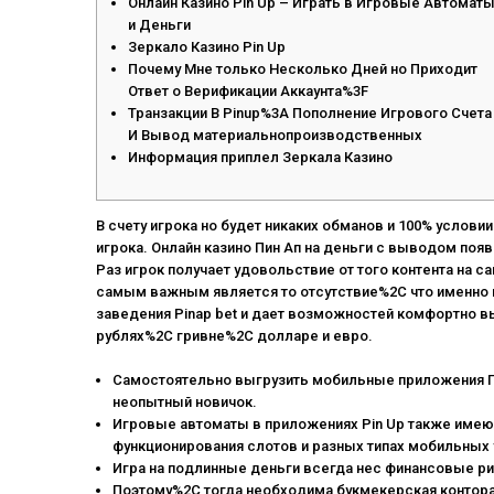
Онлайн Казино Pin Up – Играть в Игровые Автомат
и Деньги
Зеркало Казино Pin Up
Почему Мне только Несколько Дней но Приходит
Ответ о Верификации Аккаунта%3F
Транзакции В Pinup%3A Пополнение Игрового Счета
И Вывод материальнопроизводственных
Информация приплел Зеркала Казино
В счету игрока но будет никаких обманов и 100% услов
игрока. Онлайн казино Пин Ап на деньги с выводом появ
Раз игрок получает удовольствие от того контента на 
самым важным является то отсутствие%2C что именно
заведения Pinap bet и дает возможностей комфортно в
рублях%2C гривне%2C долларе и евро.
Самостоятельно выгрузить мобильные приложения Пи
неопытный новичок.
Игровые автоматы в приложениях Pin Up также име
функционирования слотов и разных типах мобильных 
Игра на подлинные деньги всегда нес финансовые рис
Поэтому%2C тогда необходима букмекерская контора 