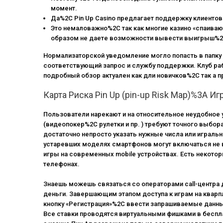
момент.
Да%2C Pin Up Casino предлагает поддержку клиентов
Это немаловажно%2C так как многие казино «спаива
образом не даете возможности вывести выигрыш%2C
Нормализаторской уведомление могло попасть в папку 
соответствующий запрос и службу поддержки. Клуб раб
подробный обзор актуален как дли новичков%2C так а 
Карта Риска Pin Up (pin-up Risk Map)%3A 
Пользователи нарекают и на относительное неудобное
(видеопокер%2C рулетки и пр. ) требуют точного выбо
достаточно непросто указать нужные числа или играль
устаревших моделях смартфонов могут включаться не 
игры на современных mobile устройствах. Есть некотор
телефонах.
Знаешь можешь связаться со операторами call-центра д
деньги. Завершающим этапом доступа к играм на кварпл
кнопку «Регистрация»%2C ввести запрашиваемые данны
Все ставки проводятся виртуальными фишками в беспл