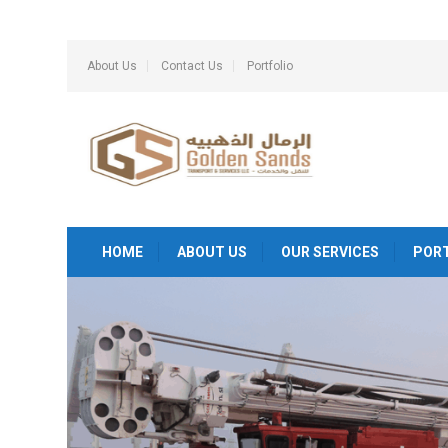
About Us
Contact Us
Portfolio
HOME
ABOUT US
OUR SERVICES
POR