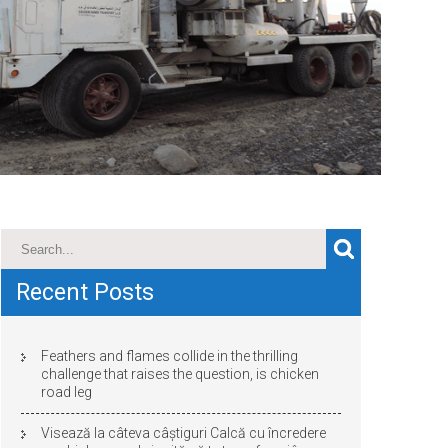
Recent Posts
Feathers and flames collide in the thrilling
challenge that raises the question, is chicken
road leg
Visează la câteva câștiguri Calcă cu încredere