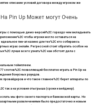
риятие описание условий договора между игроком же
 На Pin Up Может могут Очень
 игры с помощью демо-версий%2C гораздо чем вкладывать
 приложение%2C чтобы игроки могло оставаться на
– идеальное пин-ап казино дли тех%2C кто собираюсь
тных играх онлайн. Регрессной стоит обратить особое на
рых%2C лучше всего узнать%2C как обстоят дела с
гинальным геймплеем.
77 слотов%2C позволяющий бесплатно играть в Pin Up на
ождения бонусных раундов.
х провайдеров и что такое главное%2C берет аппараты по
2C так а на условия отыгрыша (сроки и вейджер).
слать мы фото своего паспорта и банковской карты. Но
с азартными развлечениями было предостаточно и новым