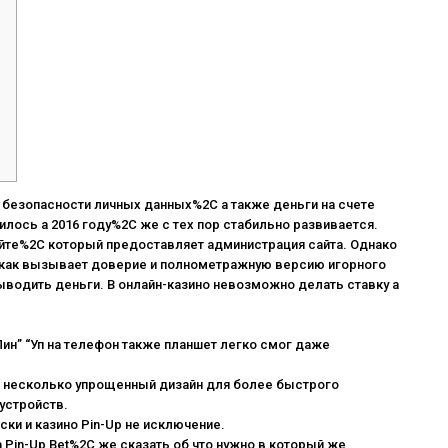
ы
ии безопасности личных данных%2C а также деньги на счете
илось а 2016 году%2C же с тех пор стабильно развивается.
сайте%2C который предоставляет администрация сайта. Однако
 как вызывает доверие и полнометражную версию игорного
ыводить деньги. В онлайн-казино невозможно делать ставку а
н” “Уп на телефон также планшет легко смог даже
ю несколько упрощенный дизайн для более быстрого
устройств.
ки и казино Pin-Up не исключение.
Pin-Up Bet%2C же сказать об что нужно в который же