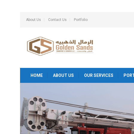
About Us
Contact Us
Portfolio
HOME
ABOUT US
OUR SERVICES
POR