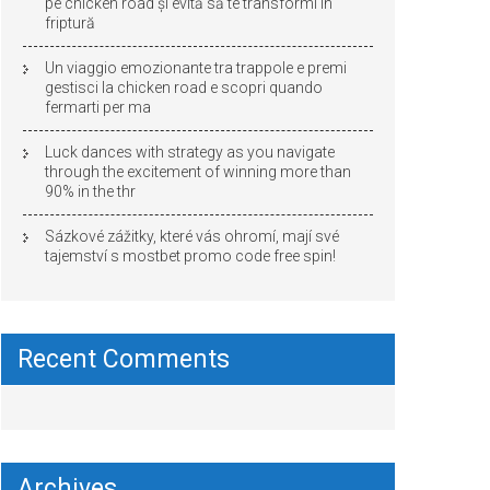
pe chicken road și evită să te transformi în
friptură
Un viaggio emozionante tra trappole e premi
gestisci la chicken road e scopri quando
fermarti per ma
Luck dances with strategy as you navigate
through the excitement of winning more than
90% in the thr
Sázkové zážitky, které vás ohromí, mají své
tajemství s mostbet promo code free spin!
Recent Comments
Archives