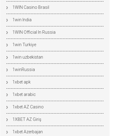
1WIN Casino Brasil
1win India
1WIN Official In Russia
1win Turkiye
1win uzbekistan
1winRussia
1xbet apk
1xbet arabic
1xbet AZ Casino
1XBET AZ Giriş
1xbet Azerbajan