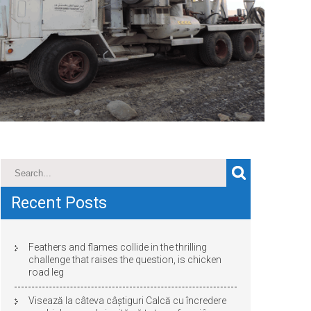
Recent Posts
Feathers and flames collide in the thrilling
challenge that raises the question, is chicken
road leg
Visează la câteva câștiguri Calcă cu încredere