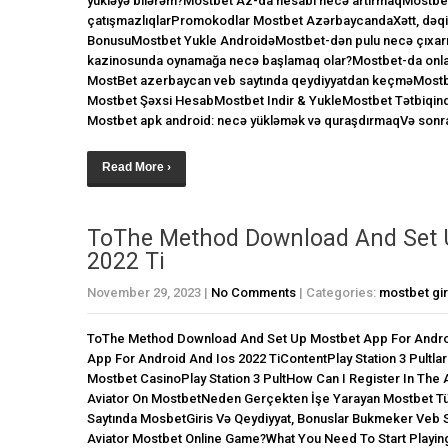
yükləyə bilərəm?Mostbet Az-da hesabı necə artırmaqMostbet
çatışmazlıqlarPromokodlar Mostbet AzərbaycandaXətt, dəqiq
BonusuMostbet Yukle AndroidəMostbet-dən pulu necə çıxarm
kazinosunda oynamağa necə başlamaq olar?Mostbet-da onla
MostBet azerbaycan veb saytında qeydiyyatdan keçməMostb
Mostbet Şəxsi HesabMostbet Indir & YukleMostbet Tətbiqind
Mostbet apk android: necə yükləmək və quraşdırmaqVə sonra
Read More ›
ToThe Method Download And Set U
2022 Ti
November 29, 2023
|
No Comments
| Categories:
mostbet gir
ToThe Method Download And Set Up Mostbet App For Andro
App For Android And Ios 2022 TiContentPlay Station 3 Pultla
Mostbet CasinoPlay Station 3 PultHow Can I Register In The
Aviator On MostbetNeden Gerçekten İşe Yarayan Mostbet Tü
Saytında MosbetGiris Və Qeydiyyat, Bonuslar Bukmeker Veb Sa
Aviator Mostbet Online Game?What You Need To Start Playin