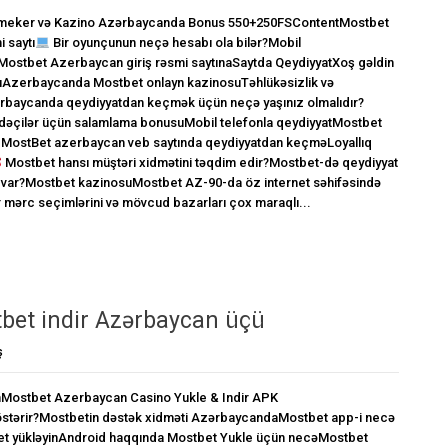
kmeker və Kazino Azərbaycanda Bonus 550+250FSContentMostbet
 saytı
Bir oyunçunun neçə hesabı ola bilər?Mobil
ostbet Azerbaycan giriş rəsmi saytınaSaytda QeydiyyatXoş gəldin
uAzerbaycanda Mostbet onlayn kazinosuTəhlükəsizlik və
rbaycanda qeydiyyatdan keçmək üçün neçə yaşınız olmalıdır?
fadəçilər üçün salamlama bonusuMobil telefonla qeydiyyatMostbet
 MostBet azerbaycan veb saytında qeydiyyatdan keçməLoyallıq
Mostbet hansı müştəri xidmətini təqdim edir?Mostbet-də qeydiyyat
var?Mostbet kazinosuMostbet AZ-90-da öz internet səhifəsində
 mərc seçimlərini və mövcud bazarları çox maraqlı...
tbet indir Azərbaycan üçü
ş
nMostbet Azerbaycan Casino Yukle & Indir APK
östərir?Mostbetin dəstək xidməti AzərbaycandaMostbet app-i necə
bet yükləyinAndroid haqqında Mostbet Yukle üçün necəMostbet