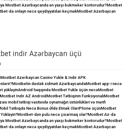
Niyə Mostbet Azərbaycanda ən yaxşı bukmeker kontorudur?Mostbet
stbet-da onlayn necə qeydiyyatdan keçməkMostbet Azərbaycan
tbet indir Azərbaycan üçü
ş
nMostbet Azerbaycan Casino Yukle & Indir APK
östərir?Mostbetin dəstək xidməti AzərbaycandaMostbet app-i necə
bet yükləyinAndroid haqqında Mostbet Yukle üçün necəMostbet
ostbet Indir AZ AndroidMostbet Tətbiqinin FunksiyonalıMostbet
ı mobil tətbiqi vasitəsilə oynamağın üstünlükləri və mənfi
Mobil Tətbiqdə Necə Bonus Əldə Etmək OlariPhone üçünMostbet
t Yükləyin?Mostbet-dən pulu necə çıxarmaq olar?Mostbet Az-da
Niyə Mostbet Azərbaycanda ən yaxşı bukmeker kontorudur?Mostbet
stbet-da onlayn necə qeydiyyatdan keçməkMostbet Azərbaycan