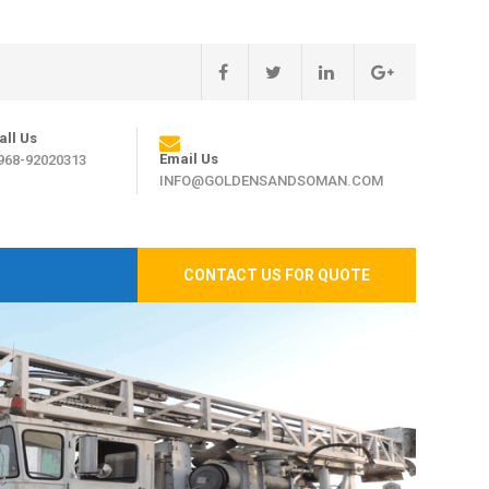
all Us
Email Us
968-92020313
INFO@GOLDENSANDSOMAN.COM
CONTACT US FOR QUOTE