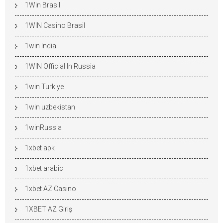
1Win Brasil
1WIN Casino Brasil
1win India
1WIN Official In Russia
1win Turkiye
1win uzbekistan
1winRussia
1xbet apk
1xbet arabic
1xbet AZ Casino
1XBET AZ Giriş