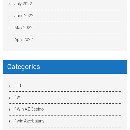
July 2022
June 2022
May 2022
April 2022
Categories
111
1w
1Win AZ Casino
1win Azerbajany