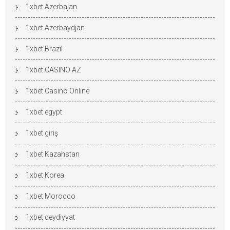
1xbet Azerbajan
1xbet Azerbaydjan
1xbet Brazil
1xbet CASINO AZ
1xbet Casino Online
1xbet egypt
1xbet giriş
1xbet Kazahstan
1xbet Korea
1xbet Morocco
1xbet qeydiyyat