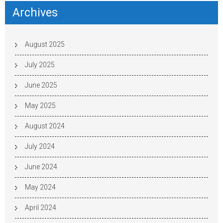
Archives
August 2025
July 2025
June 2025
May 2025
August 2024
July 2024
June 2024
May 2024
April 2024