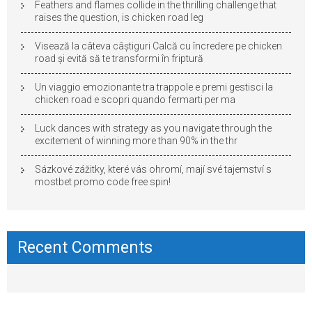
Feathers and flames collide in the thrilling challenge that
raises the question, is chicken road leg
Visează la câteva câștiguri Calcă cu încredere pe chicken
road și evită să te transformi în friptură
Un viaggio emozionante tra trappole e premi gestisci la
chicken road e scopri quando fermarti per ma
Luck dances with strategy as you navigate through the
excitement of winning more than 90% in the thr
Sázkové zážitky, které vás ohromí, mají své tajemství s
mostbet promo code free spin!
Recent Comments