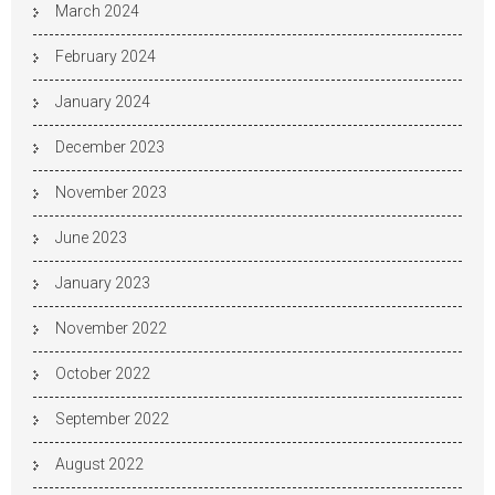
March 2024
February 2024
January 2024
December 2023
November 2023
June 2023
January 2023
November 2022
October 2022
September 2022
August 2022