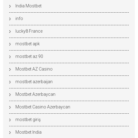
India Mostbet
info
lucky8 France
mostbet apk
mostbet az 90
Mostbet AZ Casino
mostbet azerbaijan
Mostbet Azerbaycan
Mostbet Casino Azerbaycan
mostbet giriş
Mostbet India