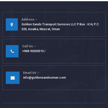
Address
Golden Sands Transport Services LLC P.Box : 614, P.C:
320, Azaiba, Muscat, Oman
Call Us
+968-92020313
Email Us
info@goldensandsoman.com