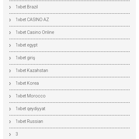
1xbet Brazil
1xbet CASINO AZ
1xbet Casino Online
1xbet egypt
1xbet giriş
1xbet Kazahstan
1xbet Korea
1xbet Morocco
1xbet qeydiyyat
1xbet Russian
3