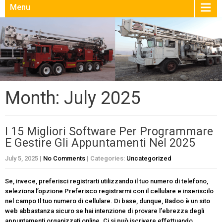
Menu
Month:
July 2025
I 15 Migliori Software Per Programmare
E Gestire Gli Appuntamenti Nel 2025
July 5, 2025
|
No Comments
| Categories:
Uncategorized
Se, invece, preferisci registrarti utilizzando il tuo numero di telefono,
seleziona l’opzione Preferisco registrarmi con il cellulare e inseriscilo
nel campo Il tuo numero di cellulare. Di base, dunque, Badoo è un sito
web abbastanza sicuro se hai intenzione di provare l’ebrezza degli
appuntamenti organizzati online. Ci si può iscrivere effettuando