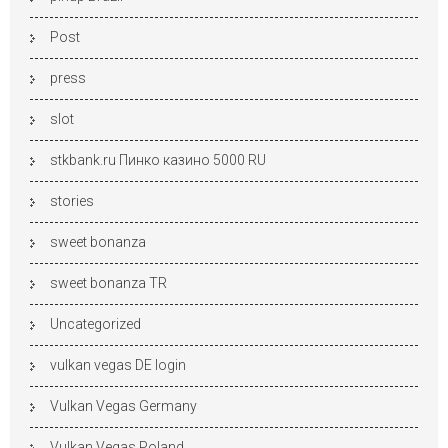
Post
press
slot
stkbank.ru Пинко казино 5000 RU
stories
sweet bonanza
sweet bonanza TR
Uncategorized
vulkan vegas DE login
Vulkan Vegas Germany
Vulkan Vegas Poland