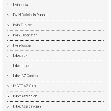
1win India
1WIN Official In Russia
1win Turkiye
1win uzbekistan
1winRussia
1xbet apk
1xbet arabic
1xbet AZ Casino
1XBET AZ Giriş
1xbet Azerbajan
1xbet Azerbaydjan