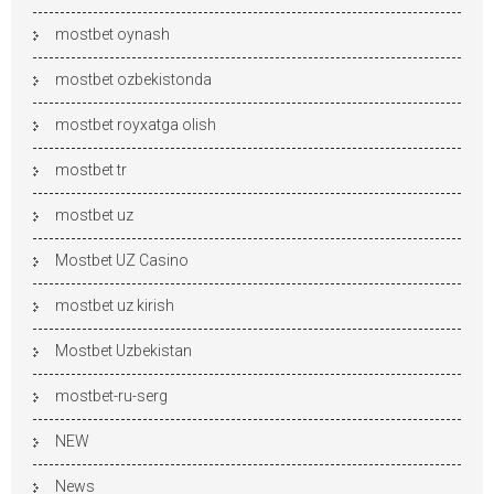
mostbet oynash
mostbet ozbekistonda
mostbet royxatga olish
mostbet tr
mostbet uz
Mostbet UZ Casino
mostbet uz kirish
Mostbet Uzbekistan
mostbet-ru-serg
NEW
News