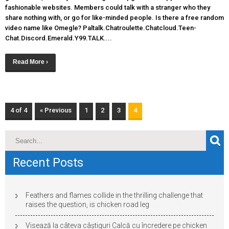
fashionable websites. Members could talk with a stranger who they
share nothing with, or go for like-minded people. Is there a free random
video name like Omegle? Paltalk.Chatroulette.Chatcloud.Teen-
Chat.Discord.Emerald.Y99.TALK....
Read More ›
4 of 4
« Previous
1
2
3
4
Recent Posts
Feathers and flames collide in the thrilling challenge that
raises the question, is chicken road leg
Visează la câteva câștiguri Calcă cu încredere pe chicken