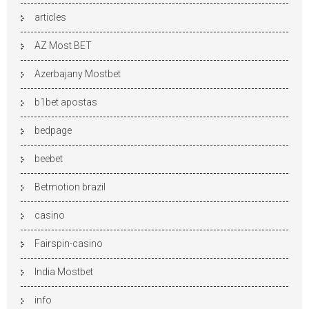
articles
AZ Most BET
Azerbajany Mostbet
b1bet apostas
bedpage
beebet
Betmotion brazil
casino
Fairspin-casino
India Mostbet
info