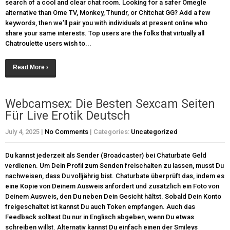
search of a cool and clear chat room. Looking for a safer Omegle
alternative than Ome TV, Monkey, Thundr, or Chitchat GG? Add a few
keywords, then we’ll pair you with individuals at present online who
share your same interests. Top users are the folks that virtually all
Chatroulette users wish to...
Read More ›
Webcamsex: Die Besten Sexcam Seiten
Für Live Erotik Deutsch
July 4, 2025
|
No Comments
| Categories:
Uncategorized
Du kannst jederzeit als Sender (Broadcaster) bei Chaturbate Geld
verdienen. Um Dein Profil zum Senden freischalten zu lassen, musst Du
nachweisen, dass Du volljährig bist. Chaturbate überprüft das, indem es
eine Kopie von Deinem Ausweis anfordert und zusätzlich ein Foto von
Deinem Ausweis, den Du neben Dein Gesicht hältst. Sobald Dein Konto
freigeschaltet ist kannst Du auch Token empfangen. Auch das
Feedback solltest Du nur in Englisch abgeben, wenn Du etwas
schreiben willst. Alternativ kannst Du einfach einen der Smileys