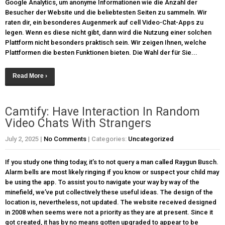
Google Analytics, um anonyme Informationen wie die Anzahl der
Besucher der Website und die beliebtesten Seiten zu sammeln. Wir
raten dir, ein besonderes Augenmerk auf cell Video-Chat-Apps zu
legen. Wenn es diese nicht gibt, dann wird die Nutzung einer solchen
Plattform nicht besonders praktisch sein. Wir zeigen Ihnen, welche
Plattformen die besten Funktionen bieten. Die Wahl der für Sie...
Read More ›
Camtify: Have Interaction In Random
Video Chats With Strangers
July 2, 2025
|
No Comments
| Categories:
Uncategorized
If you study one thing today, it’s to not query a man called Raygun Busch.
Alarm bells are most likely ringing if you know or suspect your child may
be using the app. To assist you to navigate your way by way of the
minefield, we’ve put collectively these useful ideas. The design of the
location is, nevertheless, not updated. The website received designed
in 2008 when seems were not a priority as they are at present. Since it
got created, it has by no means gotten upgraded to appear to be