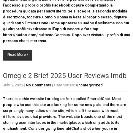
l’accesso al proprio profilo Facebook oppure completando la
procedura guidata per i nuovi utenti. Se si sceglie la seconda modalità
di iscrizione, toccare Uomo o Donna in base al proprio sesso, digitare
quindi sotto l’intestazione Come apparirai su Badoo il nickname con cui
gli altri profili ci vedranno sull’app di incontri e fare tap
https://badoo.com/ sul tasto Continua. Dopo aver visitato il profilo di una
persona che ti interessa...
Read More ›
Omegle 2 Brief 2025 User Reviews Imdb
July 5, 2025
|
No Comments
| Categories:
Uncategorized
There is a chic website for elegant folks called EmeraldChat. Most
people who use this site are looking for some new pals, and there are
surprisingly many ladies on the site, which isn't the case with most
different video chat providers. The website boasts one of the most
stunning user interfaces in the marketplace, which only adds to its
enchantment. Consider giving EmeraldChat a shot when you're in