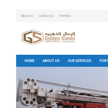
About Us
Contact Us
Portfolio
HOME
ABOUT US
OUR SERVICES
POR