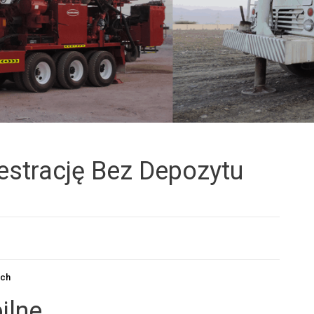
estrację Bez Depozytu
ach
ilne