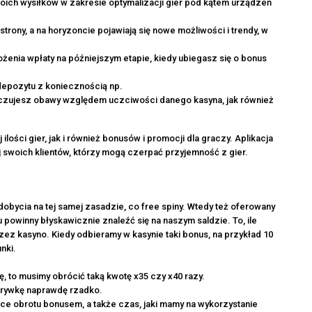
oich wysiłków w zakresie optymalizacji gier pod kątem urządzeń
rony, a na horyzoncie pojawiają się nowe możliwości i trendy, w
żenia wpłaty na późniejszym etapie, kiedy ubiegasz się o bonus
 depozytu z koniecznością np.
 czujesz obawy względem uczciwości danego kasyna, jak również
ści gier, jak i również bonusów i promocji dla graczy. Aplikacja
j swoich klientów, którzy mogą czerpać przyjemność z gier.
obycia na tej samej zasadzie, co free spiny. Wtedy też oferowany
powinny błyskawicznie znaleźć się na naszym saldzie. To, ile
ez kasyno. Kiedy odbieramy w kasynie taki bonus, na przykład 10
nki.
rę, to musimy obrócić taką kwotę x35 czy x40 razy.
grywkę naprawdę rzadko.
e obrotu bonusem, a także czas, jaki mamy na wykorzystanie