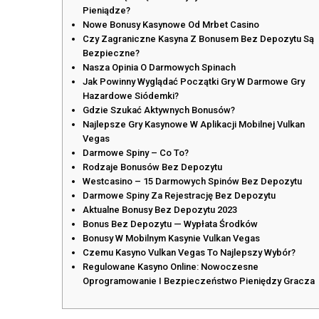
Pieniądze?
Nowe Bonusy Kasynowe Od Mrbet Casino
Czy Zagraniczne Kasyna Z Bonusem Bez Depozytu Są
Bezpieczne?
Nasza Opinia O Darmowych Spinach
Jak Powinny Wyglądać Początki Gry W Darmowe Gry
Hazardowe Siódemki?
Gdzie Szukać Aktywnych Bonusów?
Najlepsze Gry Kasynowe W Aplikacji Mobilnej Vulkan
Vegas
Darmowe Spiny – Co To?
Rodzaje Bonusów Bez Depozytu
Westcasino – 15 Darmowych Spinów Bez Depozytu
Darmowe Spiny Za Rejestrację Bez Depozytu
Aktualne Bonusy Bez Depozytu 2023
Bonus Bez Depozytu — Wypłata Środków
Bonusy W Mobilnym Kasynie Vulkan Vegas
Czemu Kasyno Vulkan Vegas To Najlepszy Wybór?
Regulowane Kasyno Online: Nowoczesne
Oprogramowanie I Bezpieczeństwo Pieniędzy Gracza