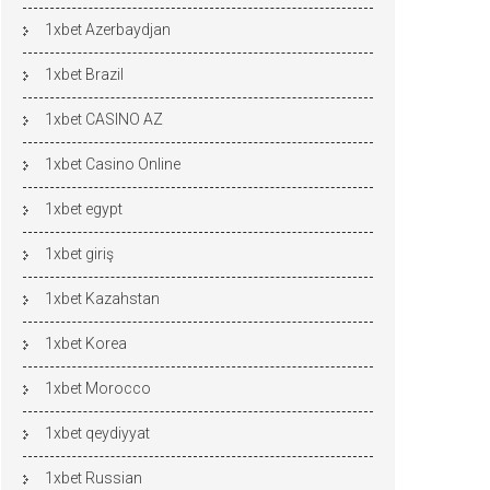
1xbet Azerbaydjan
1xbet Brazil
1xbet CASINO AZ
1xbet Casino Online
1xbet egypt
1xbet giriş
1xbet Kazahstan
1xbet Korea
1xbet Morocco
1xbet qeydiyyat
1xbet Russian