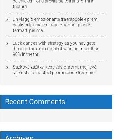
pe chicken road și evită să te transformi în
friptură
Un viaggio emozionante tra trappole e premi
gestisci la chicken road e scopri quando
fermarti per ma
Luck dances with strategy as you navigate
through the excitement of winning more than
90% in the thr
Sázkové zážitky, které vás ohromí, mají své
tajemství s mostbet promo code free spin!
Recent Comments
Archives