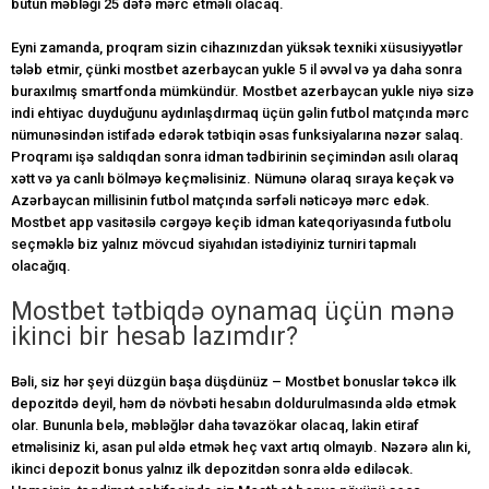
bütün məbləği 25 dəfə mərc etməli olacaq.
Eyni zamanda, proqram sizin cihazınızdan yüksək texniki xüsusiyyətlər
tələb etmir, çünki mostbet azerbaycan yukle 5 il əvvəl və ya daha sonra
buraxılmış smartfonda mümkündür. Mostbet azerbaycan yukle niyə sizə
indi ehtiyac duyduğunu aydınlaşdırmaq üçün gəlin futbol matçında mərc
nümunəsindən istifadə edərək tətbiqin əsas funksiyalarına nəzər salaq.
Proqramı işə saldıqdan sonra idman tədbirinin seçimindən asılı olaraq
xətt və ya canlı bölməyə keçməlisiniz. Nümunə olaraq sıraya keçək və
Azərbaycan millisinin futbol matçında sərfəli nəticəyə mərc edək.
Mostbet app vasitəsilə cərgəyə keçib idman kateqoriyasında futbolu
seçməklə biz yalnız mövcud siyahıdan istədiyiniz turniri tapmalı
olacağıq.
Mostbet tətbiqdə oynamaq üçün mənə
ikinci bir hesab lazımdır?
Bəli, siz hər şeyi düzgün başa düşdünüz – Mostbet bonuslar təkcə ilk
depozitdə deyil, həm də növbəti hesabın doldurulmasında əldə etmək
olar. Bununla belə, məbləğlər daha təvazökar olacaq, lakin etiraf
etməlisiniz ki, asan pul əldə etmək heç vaxt artıq olmayıb. Nəzərə alın ki,
ikinci depozit bonus yalnız ilk depozitdən sonra əldə ediləcək.