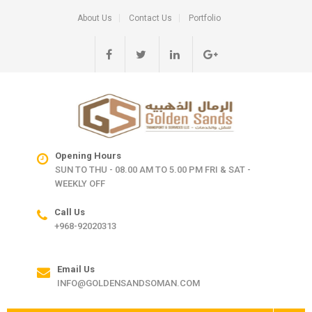
About Us
Contact Us
Portfolio
Opening Hours
SUN TO THU - 08.00 AM TO 5.00 PM FRI & SAT -
WEEKLY OFF
Call Us
+968-92020313
Email Us
INFO@GOLDENSANDSOMAN.COM