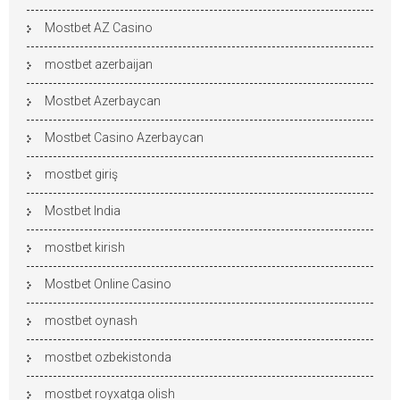
Mostbet AZ Casino
mostbet azerbaijan
Mostbet Azerbaycan
Mostbet Casino Azerbaycan
mostbet giriş
Mostbet India
mostbet kirish
Mostbet Online Casino
mostbet oynash
mostbet ozbekistonda
mostbet royxatga olish