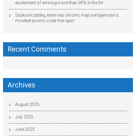
t
excitement of winning more than 90% in the thr
i
Sázkové zážitky, které vás ohromí, mají své tajemství s
o
mostbet promo code free spin!
n
Recent Comments
Archives
August 2025
July 2025
June 2025