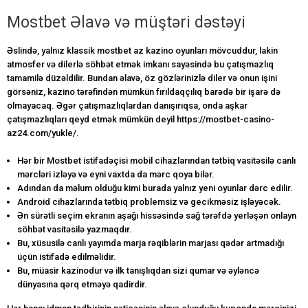
Mostbet Əlavə və müştəri dəstəyi
Əslində, yalnız klassik mostbet az kazino oyunları mövcuddur, lakin
atmosfer və dilerlə söhbət etmək imkanı sayəsində bu çatışmazlıq
tamamilə düzəldilir. Bundan əlavə, öz gözlərinizlə diler və onun işini
görsəniz, kazino tərəfindən mümkün fırıldaqçılıq barədə bir işarə də
olmayacaq. Əgər çatışmazlıqlardan danışırıqsa, onda aşkar
çatışmazlıqları qeyd etmək mümkün deyil
https://mostbet-casino-
az24.com/yukle/
.
Hər bir Mostbet istifadəçisi mobil cihazlarından tətbiq vasitəsilə canlı
mərcləri izləyə və eyni vaxtda da mərc qoya bilər.
Adından da məlum olduğu kimi burada yalnız yeni oyunlar dərc edilir.
Android cihazlarında tətbiq problemsiz və gecikməsiz işləyəcək.
Ən sürətli seçim ekranın aşağı hissəsində sağ tərəfdə yerləşən onlayn
söhbət vasitəsilə yazmaqdır.
Bu, xüsusilə canlı yayımda marja rəqiblərin marjası qədər artmadığı
üçün istifadə edilməlidir.
Bu, müasir kazinodur və ilk tanışlıqdan sizi qumar və əyləncə
dünyasına qərq etməyə qadirdir.