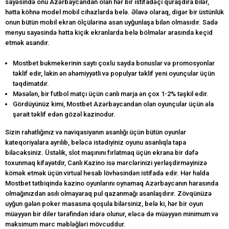
sayəsində onu Azərbaycandan olan hər bir istifadəçi quraşdıra bilər,
hətta köhnə model mobil cihazlarda belə. Əlavə olaraq, digər bir üstünlük
onun bütün mobil ekran ölçülərinə asan uyğunlaşa bilən olmasıdır. Sadə
menyu sayəsində hətta kiçik ekranlarda belə bölmələr arasında keçid
etmək asandır.
Mostbet bukmekerinin saytı çoxlu sayda bonuslar və promosyonlar
təklif edir, lakin ən əhəmiyyətli və populyar təklif yeni oyunçular üçün
təqdimatdır.
Məsələn, bir futbol matçı üçün canlı marja ən çox 1-2% təşkil edir.
Gördüyünüz kimi, Mostbet Azərbaycandan olan oyunçular üçün əla
şərait təklif edən gözəl kazinodur.
Sizin rahatlığınız və naviqasiyanın asanlığı üçün bütün oyunlar
kateqoriyalara ayrılıb, beləcə istədiyiniz oyunu asanlıqla tapa
biləcəksiniz. Üstəlik, slot maşınını fırlatmaq üçün ekrana bir dəfə
toxunmaq kifayətdir, Canlı Kazino isə mərclərinizi yerləşdirməyinizə
kömək etmək üçün virtual hesab lövhəsindən istifadə edir. Hər halda
Mostbet tətbiqində kazino oyunlarını oynamaq Azərbaycanın harasında
olmağınızdan asılı olmayaraq pul qazanmağı asanlaşdırır. Zövqünüzə
uyğun gələn poker masasına qoşula bilərsiniz, belə ki, hər bir oyun
müəyyən bir diler tərəfindən idarə olunur, eləcə də müəyyən minimum və
maksimum mərc məbləğləri mövcuddur.