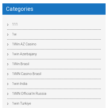
Categories
111
1w
1Win AZ Casino
1win Azerbajany
1Win Brasil
1WIN Casino Brasil
1win India
1WIN Official In Russia
1win Turkiye