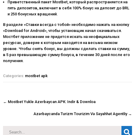
Приветственный пакет Mostbet, который распространяется на
пять депозитов, включает в себя 100% бонус на депозит до BRL
и 250 бонусных вращений.
В разделе «Ставки всегда с тобой» необходимо нажать на кнопку
«Download for Android», чтобы установщик начал скачиваться.
Мостбет приложение не придется искать на неофициальных
ресурсах, доверие к которым находится на весьма низком
уровне. Чтобы снять бонус, вы должны сделать ставки на сумму,
в 5 раз превышающую сумму бонуса, в течение 30 дней после его
получения.
Categories:
mostbet apk
P
←
Mostbet Yukle Azerbaycan APK: Indir & Downloa
o
Azərbaycanda Turizm Tourizim Və Səyahhət Agentliy
→
s
t