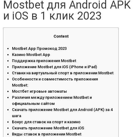
Mostbet для Android APK
и iOS в 1 клик 2023
Content
Mostbet App Промокод 2023
Казино Mostbet App
Поддержка приложения Mostbet
Приложение Mostbet для iOS (iPhone и iPad)
Ставки на виртуальный спорт в приложении Mostbet
Особенности и совместимость приложения
Mostbet:
Мостбет игровые автоматы
Различия между приложением Mostbet и
официальным сайтом
Скачать приложение Mostbet для Android (APK) за 4
шага
Бонус для ставок на спорт и казино
Скачать приложение Mostbet для iOS
Виды ставок в приложении Mostbet