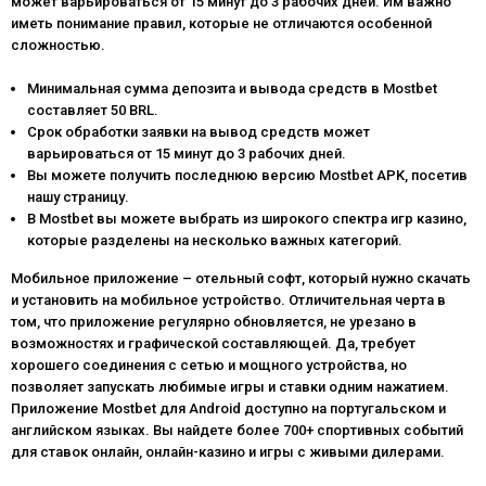
может варьироваться от 15 минут до 3 рабочих дней. Им важно
иметь понимание правил, которые не отличаются особенной
сложностью.
Минимальная сумма депозита и вывода средств в Mostbet
составляет 50 BRL.
Срок обработки заявки на вывод средств может
варьироваться от 15 минут до 3 рабочих дней.
Вы можете получить последнюю версию Mostbet APK, посетив
нашу страницу.
В Mostbet вы можете выбрать из широкого спектра игр казино,
которые разделены на несколько важных категорий.
Мобильное приложение – отельный софт, который нужно скачать
и установить на мобильное устройство. Отличительная черта в
том, что приложение регулярно обновляется, не урезано в
возможностях и графической составляющей. Да, требует
хорошего соединения с сетью и мощного устройства, но
позволяет запускать любимые игры и ставки одним нажатием.
Приложение Mostbet для Android доступно на португальском и
английском языках. Вы найдете более 700+ спортивных событий
для ставок онлайн, онлайн-казино и игры с живыми дилерами.