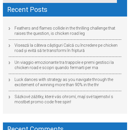
n
Recent Posts
a
v
Feathers and flames collide in the thrilling challenge that
raises the question, is chicken road leg
i
Visează la câteva câștiguri Calcă cu încredere pe chicken
g
road și evită să te transformi în friptură
a
Un viaggio emozionante tra trappole e premi gestisci la
chicken road e scopri quando fermarti per ma
t
i
Luck dances with strategy as you navigate through the
excitement of winning more than 90% in the thr
o
Sázkové zážitky, které vás ohromí, mají své tajemství s
n
mostbet promo code free spin!
Recent Comments