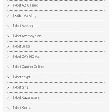
1xbet AZ Casino
1XBET AZ Giriş
1xbet Azerbajan
1xbet Azerbaydjan
1xbet Brazil
1xbet CASINO AZ
1xbet Casino Online
1xbet egypt
1xbet giriş
1xbet Kazahstan
1xbet Korea