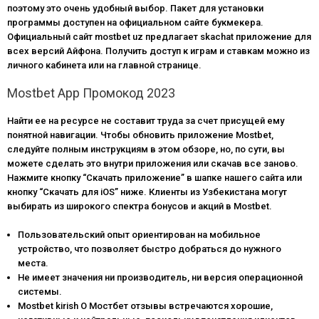
поэтому это очень удобный выбор. Пакет для установки
программы доступен на официальном сайте букмекера.
Официальный сайт mostbet uz предлагает skachat приложение для
всех версий Айфона. Получить доступ к играм и ставкам можно из
личного кабинета или на главной странице.
Mostbet App Промокод 2023
Найти ее на ресурсе не составит труда за счет присущей ему
понятной навигации. Чтобы обновить приложение Mostbet,
следуйте полным инструкциям в этом обзоре, но, по сути, вы
можете сделать это внутри приложения или скачав все заново.
Нажмите кнопку “Скачать приложение” в шапке нашего сайта или
кнопку “Скачать для iOS” ниже. Клиенты из Узбекистана могут
выбирать из широкого спектра бонусов и акций в Mostbet.
Пользовательский опыт ориентирован на мобильное
устройство, что позволяет быстро добраться до нужного
места.
Не имеет значения ни производитель, ни версия операционной
системы.
Mostbet kirish О Мостбет отзывы встречаются хорошие,