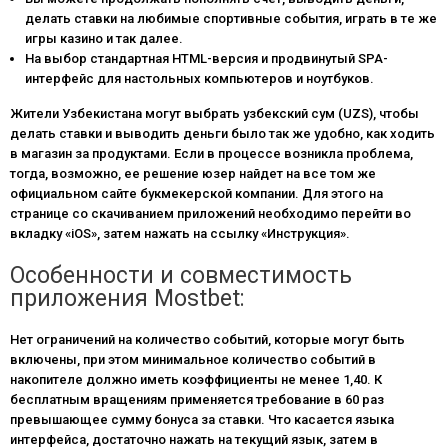
делать ставки на любимые спортивные события, играть в те же
игры казино и так далее.
На выбор стандартная HTML-версия и продвинутый SPA-
интерфейс для настольных компьютеров и ноутбуков.
Жители Узбекистана могут выбрать узбекский сум (UZS), чтобы
делать ставки и выводить деньги было так же удобно, как ходить
в магазин за продуктами. Если в процессе возникла проблема,
тогда, возможно, ее решение юзер найдет на все том же
официальном сайте букмекерской компании. Для этого на
странице со скачиванием приложений необходимо перейти во
вкладку «iOS», затем нажать на ссылку «Инструкция».
Особенности и совместимость
приложения Mostbet:
Нет ограничений на количество событий, которые могут быть
включены, при этом минимальное количество событий в
накопителе должно иметь коэффициенты не менее 1,40. К
бесплатным вращениям применяется требование в 60 раз
превышающее сумму бонуса за ставки. Что касается языка
интерфейса, достаточно нажать на текущий язык, затем в