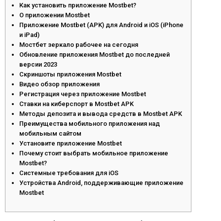
Как установить приложение Mostbet?
О приложении Mostbet
Приложение Mostbet (APK) для Android и iOS (iPhone
и iPad)
Мостбет зеркало рабочее на сегодня
Обновление приложения Mostbet до последней
версии 2023
Скриншоты приложения Mostbet
Видео обзор приложения
Регистрация через приложение Mostbet
Ставки на киберспорт в Mostbet APK
Методы депозита и вывода средств в Mostbet APK
Преимущества мобильного приложения над
мобильным сайтом
Установите приложение Mostbet
Почему стоит выбрать мобильное приложение
Mostbet?
Системные требования для iOS
Устройства Android, поддерживающие приложение
Mostbet