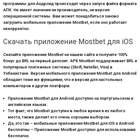
программы для Андроид происходит через запуск файла формата
АПК. Не имеет значения ни производитель, ни версия
операционной системы. Вам может понадобиться заново
загрузить мобильное приложение Mostbet, если оно работает
некорректно.
Скачать приложение Mostbet для iOS
Скачайте приложение Mostbet на нашем сайте и получите 100%
бонус до BRL на первый депозит. APK Mostbet поддерживает BRL и
популярные платежные системы (Skrill, Neteller, Visa) в
Узбекистане. Версия мобильного приложения Mostbet для Android
обладает теми же функциями, что и версии для настольных
компьютеров и других платформ.
Приложение Mostbet для Android доступно на португальском и
английском языках.
Тот факт, что Mostbet доступен в любое время и из любого
места, также делает его очень хорошим выбором.
Да, это так – мобильные приложения Mostbet для iOS и Android
бесплатны – Приложение Mostbet доступно для использования
бесплатно.