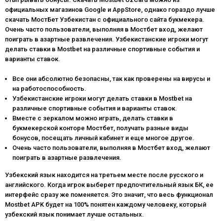
официальных магазинов Google и AppStore, однако гораздо лучше
скачать МостБет Узбекистан с официального сайта букмекера.
Очень часто пользователи, выполняя в Мостбет вход, желают
поиграть в азартные развлечения. Узбекистанские игроки могут
делать ставки в Mostbet на различные спортивные события и
варианты ставок.
Все они абсолютно безопасны, так как проверены на вирусы и
на работоспособность.
Узбекистанские игроки могут делать ставки в Mostbet на
различные спортивные события и варианты ставок.
Вместе с зеркалом можно играть, делать ставки в
букмекерской конторе Мостбет, получать разные виды
бонусов, посещать личный кабинет и еще многое другое.
Очень часто пользователи, выполняя в Мостбет вход, желают
поиграть в азартные развлечения.
Узбекский язык находится на третьем месте после русского и
английского. Когда игрок выберет предпочтительный язык БК, ее
интерфейс сразу же поменяется. Это значит, что весь функционал
Mostbet APK будет на 100% понятен каждому человеку, который
узбекский язык понимает лучше остальных.