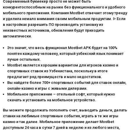
Современный букмекер просто не может быть
конкурентоспособным на рынке без функционального и удобного
мобильного приложения. Компания Mostbet отвечает этому тренду
и уделила немало внимания своим мобильным продуктам. ᐉ Если
в настройках разрешить ПО производить установку из
неизвестных источников, обновления будут приходить
автоматически.
Это значит, что весь функционал Mostbet APK будет на 100%
понятен каждому человеку, который узбекский язык понимает
лучше остальных.
Mostbet является хорошим вариантом для игроков казино и
спортивных ставок из Узбекистана, поскольку в итоге
предлагает ряд преимуществ и мало недостатков.
Вы найдете более 700+ спортивных событий для ставок онлайн,
онлайн-казино и игры с живыми дилерами.
Мобильное приложение – отельный софт, который нужно
скачать и установить на мобильное устройство.
Вы можете продолжать пополнять счет, выводить деньги, делать
ставки на любимые спортивные события, играть в те же игры
казино и так далее. Мобильное приложение делает Mostbet
доступным 24 часа в сутки 7 дней в неделю и из любого места,