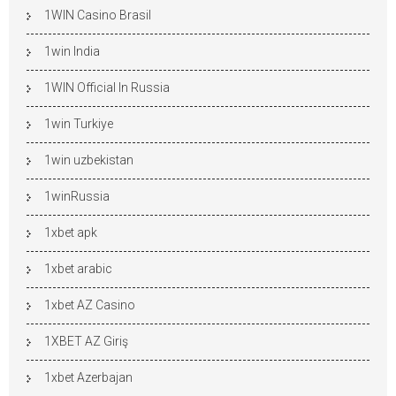
1WIN Casino Brasil
1win India
1WIN Official In Russia
1win Turkiye
1win uzbekistan
1winRussia
1xbet apk
1xbet arabic
1xbet AZ Casino
1XBET AZ Giriş
1xbet Azerbajan