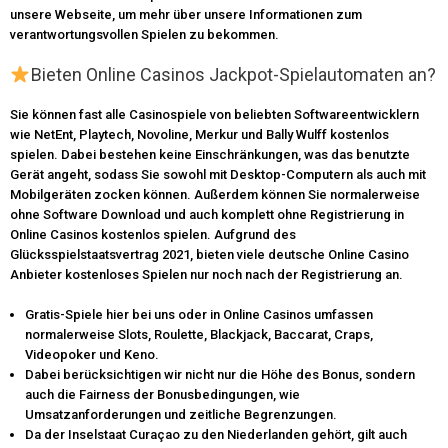
unsere Webseite, um mehr über unsere Informationen zum
verantwortungsvollen Spielen zu bekommen.
Bieten Online Casinos Jackpot-Spielautomaten an?
Sie können fast alle Casinospiele von beliebten Softwareentwicklern
wie NetEnt, Playtech, Novoline, Merkur und Bally Wulff kostenlos
spielen. Dabei bestehen keine Einschränkungen, was das benutzte
Gerät angeht, sodass Sie sowohl mit Desktop-Computern als auch mit
Mobilgeräten zocken können. Außerdem können Sie normalerweise
ohne Software Download und auch komplett ohne Registrierung in
Online Casinos kostenlos spielen. Aufgrund des
Glücksspielstaatsvertrag 2021, bieten viele deutsche Online Casino
Anbieter kostenloses Spielen nur noch nach der Registrierung an.
Gratis-Spiele hier bei uns oder in Online Casinos umfassen
normalerweise Slots, Roulette, Blackjack, Baccarat, Craps,
Videopoker und Keno.
Dabei berücksichtigen wir nicht nur die Höhe des Bonus, sondern
auch die Fairness der Bonusbedingungen, wie
Umsatzanforderungen und zeitliche Begrenzungen.
Da der Inselstaat Curaçao zu den Niederlanden gehört, gilt auch