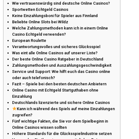
Wie vertrauenswürdig sind deutsche Online Casinos?
Sportwetten Echtgeld Casinos
Keine Einzahlungsboni für Spieler aus Finnland
Beliebte Online Slots bei Wildz
Welche Zahlungsmethoden kann ich in einem Online
Casino Echtgeld verwenden?
European Roulette
Verantwortungsvolles und sicheres Glücksspiel
Was eint alle Online Casinos auf unserer Liste?
Der beste Online Casino Ratgeber in Deutschland
Zahlungsmethoden und Auszahlungsgeschwindigkeit
Service und Support: Wie hilft euch das Casino online
oder auch telefonisch?
Fazit – Spiele bei den besten deutschen Anbietern
Online Casino mit Echtgeld Startguthaben ohne
Einzahlung
Deutschlands lizenzierte und sichere Online Casinos
Kann ich während des Spiels auf meine Einzahlungen
zugreifen?
Fünf wichtige Fakten, die Sie vor dem Spielbeginn in
Online Casinos wissen sollten
Höhere Standards für die Glücksspielindustrie setzen