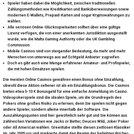
Spieler haben dabei die Möglichkeit, zwischen traditionellen
Zahlungsmethoden wie Kreditkarten und Banküberweisungen sowie
modernen E-Wallets, Prepaid-Karten und sogar Kryptowährungen zu
wählen.
Alle seriösen Online-Glücksspielseiten sollten über eine gültige
Lizenz verfügen, die von einer anerkannten Jurisdiktion ausgestellt
wurde, wie die Malta Gaming Authority oder die UK Gambling
Commission.
Mobile Casinos sind von steigender Bedeutung, da mehr und mehr
Menschen von unterwegs aus auf Echtgeld Anbieter zugreifen.
Doch es gibt auch eine Menge erfahrener Amateur- und Profispieler,
die mit hohen Einsätzen spielen.
Die meisten Online Casinos gewähren einen Bonus ohne Einzahlung,
obwohl diese Aktion seltener ist als ein Einzahlungsbonus. Die Casinos
bieten etwa 5-10 € Bonusgeld für eine einfache Anmeldung im Casino.
Videopokerspiele sind die idealen Spiele, um die Grundregeln des
Pokers ohne großes Risiko zu erlernen, denn Sie spielen nicht gegen
andere Spieler, sondern alleine innerhalb der Software. Die
Auszahlungsquoten sind hier gewöhnlich sehr gut und Sie können aus
zahlreichen Variationen wie Jacks or Better, Deuces Wild, Joker Poker
oder All American wählen. Greentube stellte diesen zeitlosen Klassiker
im Jahr 2005 vor und markierte damit den Beginn der beliebten Bücher-