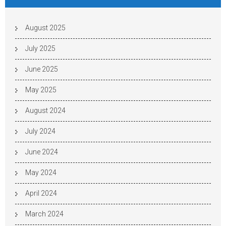
August 2025
July 2025
June 2025
May 2025
August 2024
July 2024
June 2024
May 2024
April 2024
March 2024