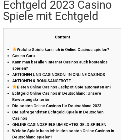
Echtgeld 2023 Casino
Spiele mit Echtgeld
Content
Welche Spiele kann ich in Online Casinos spielen?
Casino Guru
Kann man bei allen Internet Casinos auch kostenlos
spielen?
AKTIONEN UND CASINOBONI IN ONLINE CASINOS
AKTIONEN & BONUSANGEBOTE
Bieten Online Casinos Jackpot-Spielautomaten an?
Echtgeld Online Casinos in Deutschland: Unsere
Bewertungskriterien
Die besten Online Casinos für Deutschland 2023
Die aufregendsten Echtgeld-Spiele in Deutschen
Casinos
ONLINE CASINOSPIELE UM ECHTES GELD SPIELEN
Welche Spiele kann ich in den besten Online Casinos in
Deutschland spielen?