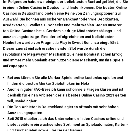
Im Folgenden haben wir einige der beliebtesten Boni aufgeführt, die Sie
in einem Online Casino in Deutschland finden können. Die besten Online
Casinos in Deutschland bieten eine Reihe von Zahlungsoptionen zur
Auswahl. Sie können aus sicheren Bankmethoden wie Debitkarten,
Kreditkarten, E-Wallets, E-Schecks und mehr wählen. Jedes unserer
top Online Casinos hat außerdem niedrige Mindesteinzahlungs- und -
auszahlungsbeträge. Eine der erfolgreichsten und beliebtesten
Neuheiten wurde von Pragmatic Play in Sweet Bonanza eingeführt.
Dieser zuerst einfach erscheinenden Slot wurde durch die
revolutionäre Megaways™ Mechanik zu einem bombastischen Erfolg
und immer mehr Spielanbieter nutzen diese Mechanik, um ihre Spiele
aufzupeppen.
Bei uns können Sie alle Merkur Spiele online kostenlos spielen und
finden die besten Merkur Spielotheken im Netz.
Auch ein guter FAQ-Bereich kann schon viele Fragen klären und ist
deshalb für einen Anbieter, der als bestes Online Casino 2021 gelten
will, unabdingbar.
Die Top Anbieter in Deutschland agieren oftmals mit sehr hohen
Auszahlungsquoten.
Seit 2015 etabliert sich das Unternehmen in den Casinos online und
bietet seitdem ein wachsendes Sortiment an Spielautomaten, Karten-
und Tischspielen sowie Live Dealer Games.