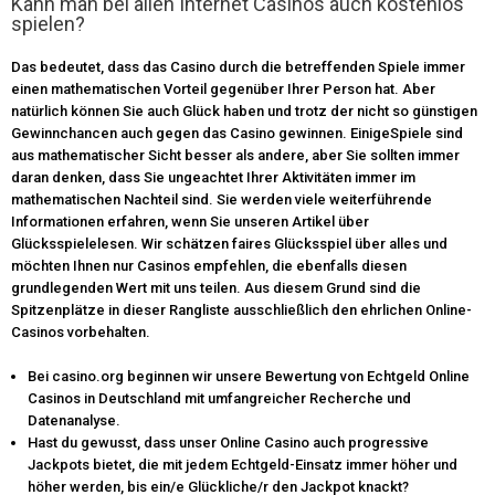
Kann man bei allen Internet Casinos auch kostenlos
spielen?
Das bedeutet, dass das Casino durch die betreffenden Spiele immer
einen mathematischen Vorteil gegenüber Ihrer Person hat. Aber
natürlich können Sie auch Glück haben und trotz der nicht so günstigen
Gewinnchancen auch gegen das Casino gewinnen. EinigeSpiele sind
aus mathematischer Sicht besser als andere, aber Sie sollten immer
daran denken, dass Sie ungeachtet Ihrer Aktivitäten immer im
mathematischen Nachteil sind. Sie werden viele weiterführende
Informationen erfahren, wenn Sie unseren Artikel über
Glücksspielelesen. Wir schätzen faires Glücksspiel über alles und
möchten Ihnen nur Casinos empfehlen, die ebenfalls diesen
grundlegenden Wert mit uns teilen. Aus diesem Grund sind die
Spitzenplätze in dieser Rangliste ausschließlich den ehrlichen Online-
Casinos vorbehalten.
Bei casino.org beginnen wir unsere Bewertung von Echtgeld Online
Casinos in Deutschland mit umfangreicher Recherche und
Datenanalyse.
Hast du gewusst, dass unser Online Casino auch progressive
Jackpots bietet, die mit jedem Echtgeld-Einsatz immer höher und
höher werden, bis ein/e Glückliche/r den Jackpot knackt?